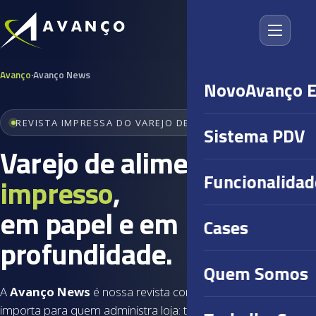
Avanço
·
Avanço News
NovoAvanço 
REVISTA IMPRESSA DO VAREJO DE ALIMENTOS
Sistema PDV
Varejo de alimentos
Funcionalidad
impresso
,
em papel e em
Cases
profundidade.
Quem Somos
A
Avanço News
é nossa revista com o que realmente
importa para quem administra loja: tendências, cases,