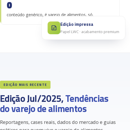
0
conteúdo genérico, é varejo de alimentos, só.
Edição impressa
Papel LWC · acabamento premium
CAPA · PG. 22
01
A revolução
silenciosa do
atacarejo mineiro.
AVANÇO NEWS
23
EDIÇÃO MAIS RECENTE
Edição Jul/2025,
Tendências
do varejo de alimentos
Reportagens, cases reais, dados do mercado e guias